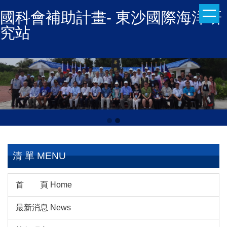
跳
國科會補助計畫- 東沙國際海洋研
到
究站
主
要
內
容
區
清 單 MENU
首 頁 Home
最新消息 News