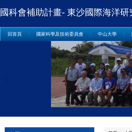
跳
國科會補助計畫- 東沙國際海洋研
到
主
要
內
回首頁
國家科學及技術委員會
中山大學
容
區