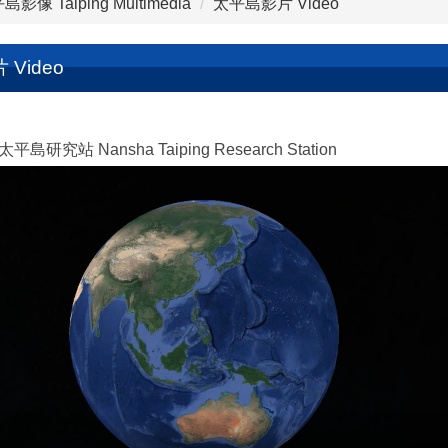
島影像 Taiping Multimedia
太平島影片 Video
Video
平島研究站 Nansha Taiping Research Station