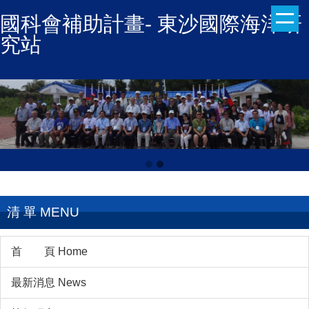
跳
國科會補助計畫- 東沙國際海洋研
到
究站
主
要
內
容
區
清 單 MENU
首 頁 Home
最新消息 News