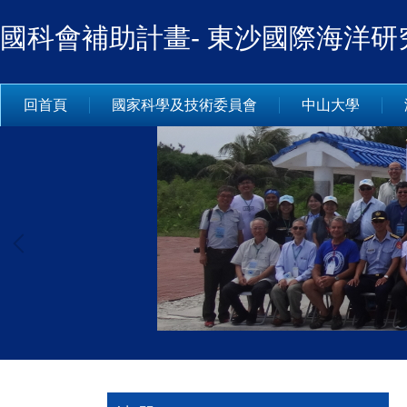
跳
國科會補助計畫- 東沙國際海洋研
到
主
要
內
回首頁
國家科學及技術委員會
中山大學
容
區